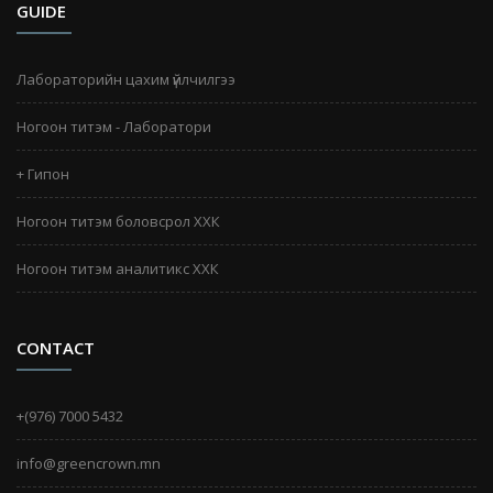
GUIDE
Лабораторийн цахим үйлчилгээ
Ногоон титэм - Лаборатори
+ Гипон
Ногоон титэм боловсрол ХХК
Ногоон титэм аналитикс ХХК
CONTACT
+(976) 7000 5432
info@greencrown.mn