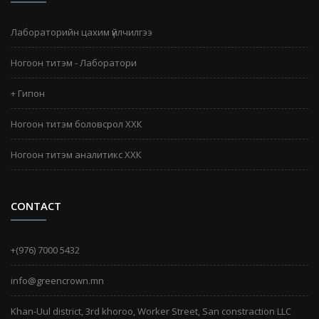
Лабораторийн цахим үйлчилгээ
Ногоон титэм - Лаборатори
+ Гипон
Ногоон титэм боловсрол ХХК
Ногоон титэм аналитикс ХХК
CONTACT
+(976) 7000 5432
info@greencrown.mn
Khan-Uul district, 3rd khoroo, Worker Street, San constraction LLC