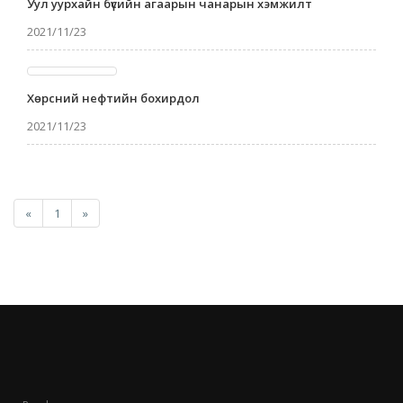
Уул уурхайн бүсийн агаарын чанарын хэмжилт
2021/11/23
Хөрсний нефтийн бохирдол
2021/11/23
«
1
»