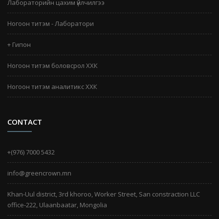
Лабораторийн цахим үйлчилгээ
Ногоон титэм - Лаборатори
+ Гипон
Ногоон титэм боловсрол ХХК
Ногоон титэм аналитикс ХХК
CONTACT
+(976) 7000 5432
info@greencrown.mn
Khan-Uul district, 3rd khoroo, Worker Street, San constraction LLC
office-222, Ulaanbaatar, Mongolia